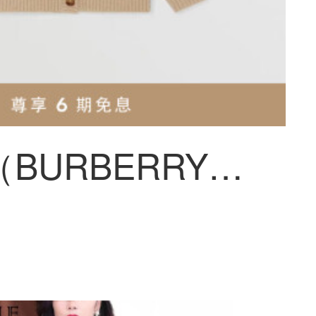
博柏利（BURBERRY） 女童 格纹提花羊毛混纺开衫80565331