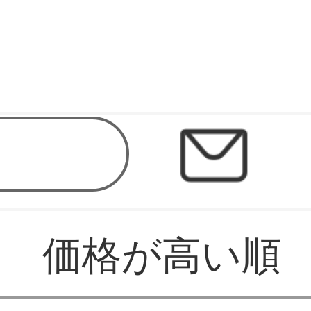
価格が高い順