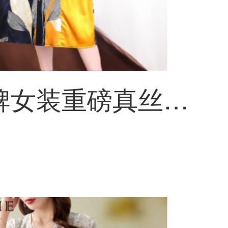
筱界品牌女装重磅真丝ワンピース女2022年夏新着商品洋气设计感小众桑蚕丝韩系衬衫裙 藏青色 M