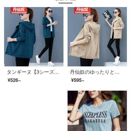
タンギーヌ【3シーズンは着られます】流行の短い上着の女性2020年春の女装の新型のカジュアル薄手のカーディガンの百着の女性のスポーツの外で上着の青い2 XLを掛けます。
丹仙奴のゆったりとした春秋の新型のお母さんは韓国版の短いタイプの小さいオーバーの女性の中年の大きいサイズの婦人服のジャケットの風の服を詰めてその色のXLを押さえます
¥526~
¥595~