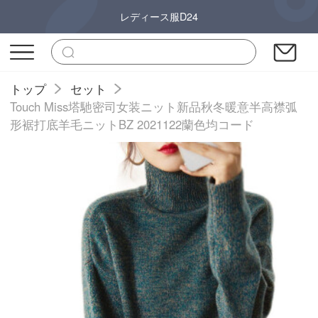
レディース服D24
トップ
セット
Touch Miss塔馳密司女装ニット新品秋冬暖意半高襟弧
形裾打底羊毛ニットBZ 2021122蘭色均コード