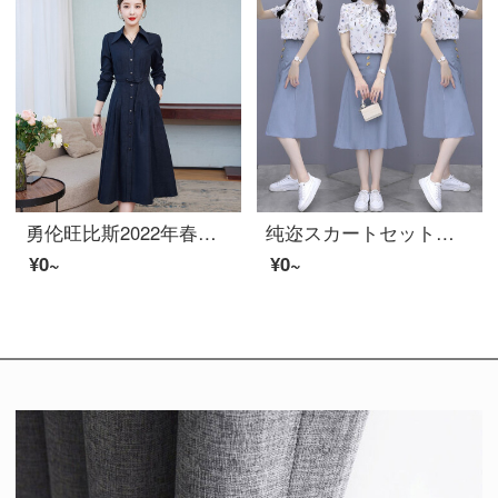
勇伦旺比斯2022年春秋新着商品上品気质ママ减齢カジュアル长袖シャツスカート女装中长款女史スカルト紺色L(提案105斤-115斤)
纯迩スカートセット女夏2022年新着商品半袖小众设计感ワンピース温柔风ロングスカート显高气质9711半袖 半袖セット S
¥0~
¥0~