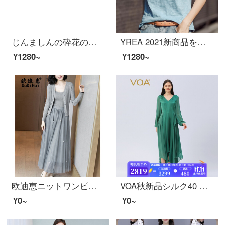
じんましんの砕花のシフォンのブラウスの女性の気質の独特な半袖のテーピング2021新しい商品の韓国版の夏の設計感の小さい衆の洋気のハスの葉の辺の小さいシャツJC 3117ミカンの色Lを着ています。
YREA 2021新商品を着ています。夏のゆったりした綿の半袖Tシャツー女竹節綿の半袖半袖打底シャツトッピングブルー3 XL
¥1280~
¥1280~
欧迪恵ニットワンピス女性秋冬2021年女装レース秋季ファッションアイテム2点セット
VOA秋新品シルク40 mm両面サテンVネック長袖ヒダ当て当て当てコンタクトレンズ側ワンピースAE 1079沁潤ヒスイ(Q 1)160/M
¥0~
¥0~