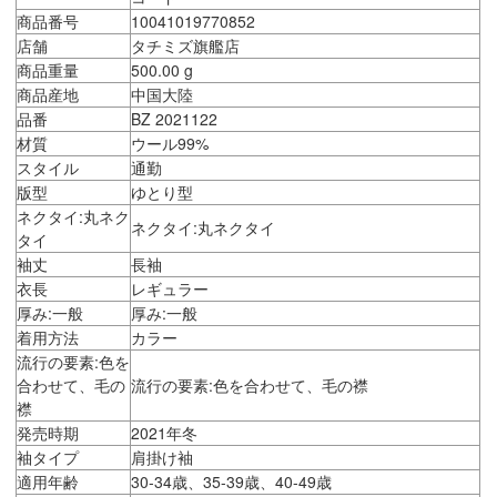
商品番号
10041019770852
店舗
タチミズ旗艦店
商品重量
500.00 g
商品産地
中国大陸
品番
BZ 2021122
材質
ウール99%
スタイル
通勤
版型
ゆとり型
ネクタイ:丸ネク
ネクタイ:丸ネクタイ
タイ
袖丈
長袖
衣長
レギュラー
厚み:一般
厚み:一般
着用方法
カラー
流行の要素:色を
合わせて、毛の
流行の要素:色を合わせて、毛の襟
襟
発売時期
2021年冬
袖タイプ
肩掛け袖
適用年齢
30-34歳、35-39歳、40-49歳