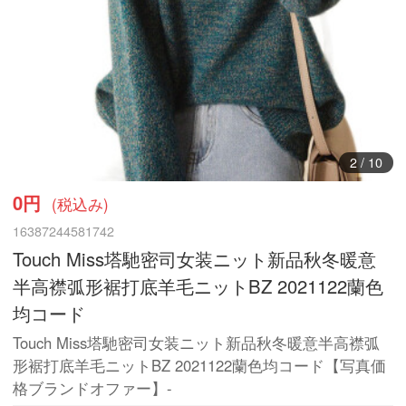
3
/
10
0円
(税込み)
16387244581742
Touch Miss塔馳密司女装ニット新品秋冬暖意
半高襟弧形裾打底羊毛ニットBZ 2021122蘭色
均コード
Touch Miss塔馳密司女装ニット新品秋冬暖意半高襟弧
形裾打底羊毛ニットBZ 2021122蘭色均コード【写真価
格ブランドオファー】-