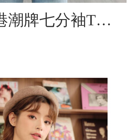
WVW香港潮牌七分袖Tシャツー女2021夏装新商品韓国版薄手の緩さ、窮屈さを見せています。Vネックカーキの甘さに裏打ちされたカーディガンニットトッピング黄色S。