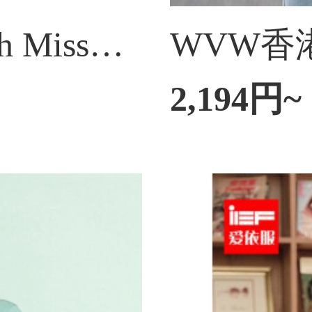
2021新着商品Touch Miss塔馳密司女装ニット新品秋冬亮丝绞花麻花羊毛套女DE 2021136白色均码
2,194円~