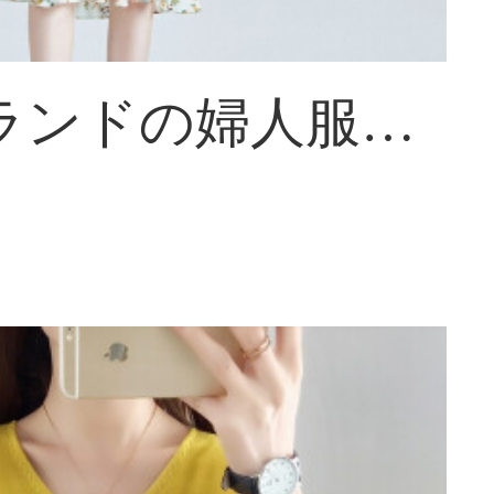
PLZYブランドの婦人服シルクワンピス2021新着商品半袖法夏装気質收腰顕痩せプリント中ローングスカートグリーンS