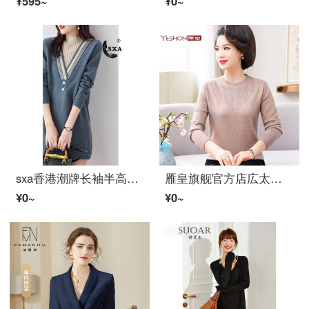
¥595~
¥0~
sxa香港潮牌长袖半高领假2件ニットワンピース女性2021秋冬新着商品中长款时尚打底スカート个性冲色縞A字スカートスモッグブルーM
雁皇旗舰官方店広太高贵気质羊毛绒母秋冬装打底衫洋气托普斯长袖中老年女秋冬薄款内搭黑色塞塔时尚洋气显瘦驼色L(提案100-110斤)
¥0~
¥0~