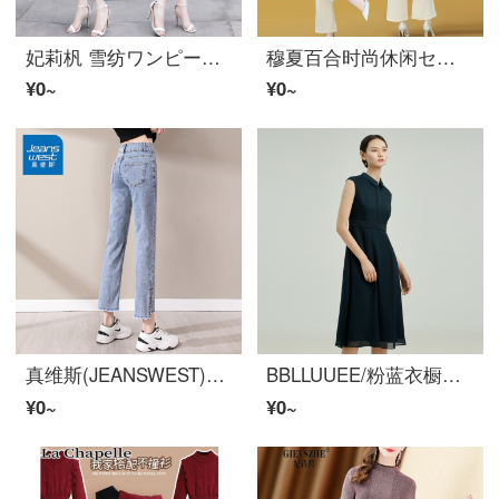
妃莉杋 雪纺ワンピース女装2022年新着商品夏韩版时尚气质显瘦收腰半袖仙女スカート夏天小个子法式修身小碎花ロングスカート 粉色 M
穆夏百合时尚休闲セット女トップス两件套セット裤子2022夏装新着商品夏女装气质休闲裤女小脚裤束脚裤烟管裤九分裤 米白色 L
¥0~
¥0~
真维斯(JEANSWEST)牛仔裤女2022夏 高腰弹力垂坠感九分烟管裤开叉牛仔女裤子JS-03-281008レトロ調蓝L
BBLLUUEE/粉蓝衣橱衬衫式优雅收腰ワンピース女2022夏装通勤ノースリーブロングスカート 墨绿 165/40/L
¥0~
¥0~