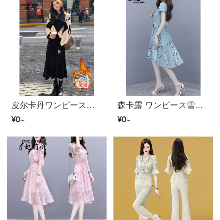
皮尔卡丹ワンピース女22年针织加厚秋冬新着商品打底外穿韩版百搭セーター半身裙女装洋气减龄セット女显瘦中ロングスカート子女冬季 加厚针织セット M （建议100-110斤）
森卡露 ワンピース雪纺气质收腰显瘦波点高腰半袖女装スカート 图片色2816 L
¥0~
¥0~