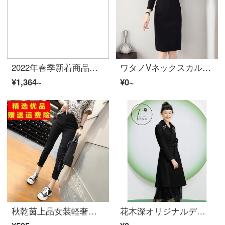
2022年春季新着商品卡通小虎印花宽松百搭圆领打底衫灯下黑M
ワタノVネックスカルトワンピックス高腰新着商品長袖春秋婦人服修身顕痩包臀ブランド職業下地中スカートブラックM(95-105斤)
¥1,364~
¥0~
秋乾茵上品女装軽奢ジーンズ女加绒ジーンズ女秋冬加绒加厚高腰百搭修身ダイコンズボン太ったMM黒色痩せ弾力ハレンズボン公式旗艦ブランド黒色【3511】公式旗艦ブランド30【2尺3】
花木深オリジナルデザイナー女装中式毛呐コート女中长款带帯刺绣女羊毛绒子コートブラックS