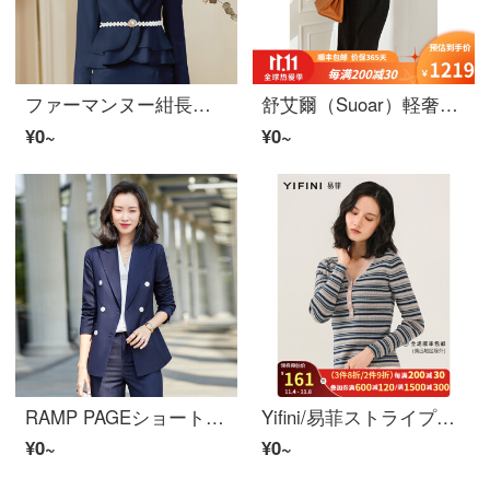
ファーマンヌー紺長袖キャリアスーツセト女性秋冬新着商品上品職場正装修身顕痩工作服OLスーツ—紺M
舒艾爾（Suoar）軽奢な女装のウールのメリヤスワンピス女通勤セクシー韓国版鶏心襟秋冬中長打底スカート2021冬服新着商品韓国黒S
¥0~
¥0~
RAMP PAGEショートコート女性春秋季ミニスーツ春スタイルキャリア女装新商品トープブラックスポーツカジュアルでやせて見える修身韓国版ダストコートデザイン感小衆韓国版ブルー4 XL
Yifini/易菲ストライプニット冬新商品修身著しい痩せたインパクトのストライプv襟トッピング女性綿毛201.2 m 967アンズ底の青いストライプXL
¥0~
¥0~