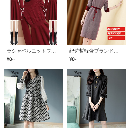
ラシャベルニットワンピスガール2022年春季新着商品洋气修身显瘦小柄レース内搭配时尚打底スカットレッドM
纪诗哲軽奢ブランドニットワンピス女2022年春季款女装スカルト秋冬长袖中款気质内搭配时尚收腰显瘦酒红L
¥0~
¥0~