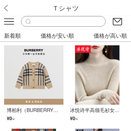
Ｔシャツ
レディース服D24
新着順
価格が安い順
価格が高い順
博柏利（BURBERRY） 女童 格纹提花羊毛混纺开衫80565331
冰悦诗半高领毛衫女一线成衣修身针织打底衫紧身套头内搭セーター 原绒米 均码建议85-135斤
¥0~
¥0~