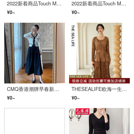
2022新着商品Touch Miss塔馳密司女装连衣裙新款象眼刺繍收腰连衣裙女中长款BS 2021423ブラックL
2022新着商品Touch Miss塔驰密司女装连衣裙新品中长款提花长袖连衣裙BS 2021404黑色M
¥0~
¥0~
CMQ香港潮牌早春新着商品百搭红色时尚スカーレット2装フランス式高级感百搭百搭
THESEALIFE欧海一生2022春季褶皱圆领连衣裙女亮丝ニットスカート设计感长裙6938茶色M
¥0~
¥0~