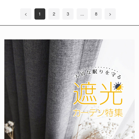
<
1
2
3
...
8
>