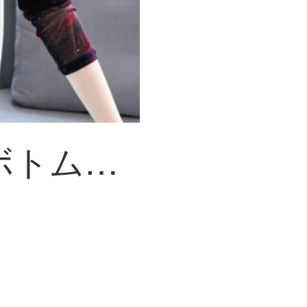
丹仙奴秋冬新型ボトムス2020ファッションの女性上着Tシャツ女性韓国版ハイネックの韓流オールマイティー長袖ボトムの女性ファッションS【80-95斤をおすすめします】