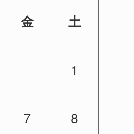
金
土
1
7
8