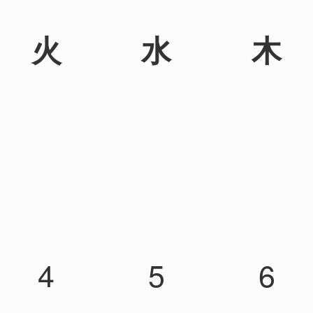
火
水
木
4
5
6