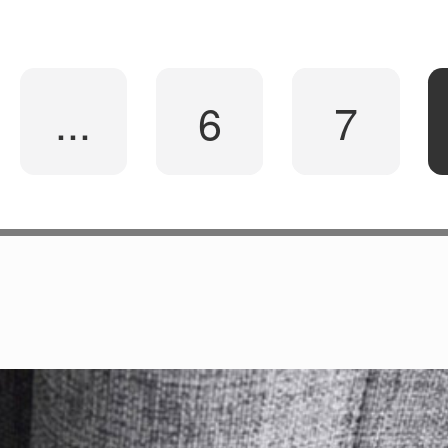
...
6
7