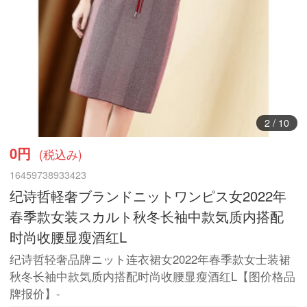
3
/
10
0円
(税込み)
16459738933423
纪诗哲軽奢ブランドニットワンピス女2022年
春季款女装スカルト秋冬长袖中款気质内搭配
时尚收腰显瘦酒红L
纪诗哲轻奢品牌ニット连衣裙女2022年春季款女士装裙
秋冬长袖中款気质内搭配时尚收腰显瘦酒红L【图价格品
牌报价】-