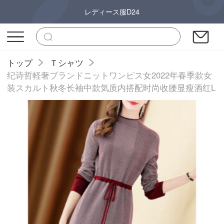
レディース服D24
トップ
Ｔシャツ
纪诗哲軽奢ブランドニットワンピス女2022年春季款女
装スカルト秋冬长袖中款気质内搭配时尚收腰显瘦酒红L