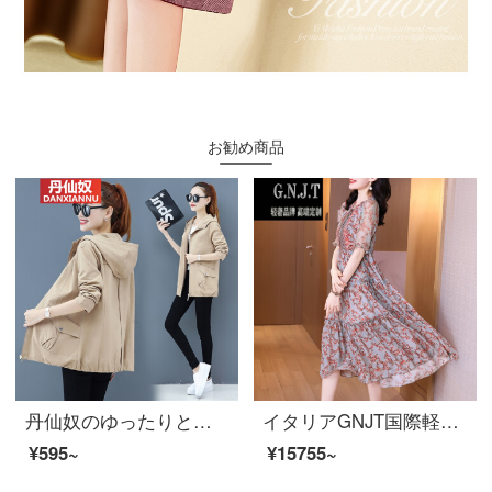
お勧め商品
丹仙奴のゆったりとした春秋の新型のお母さんは韓国版の短いタイプの小さいオーバーの女性の中年の大きいサイズの婦人服のジャケットの風の服を詰めてその色のXLを押さえます
イタリアGNJT国際軽贅沢ブランドシルクピート婦人服夏2021年新上品気質顕痩せ桑糸砕花法式長款スカウト写真色S
¥595~
¥15755~