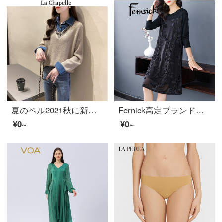
夏のベル2021秋に新商品を着ています。韓国版偽のデニムシャツ2点をつなぎ合わせて、セパレータの女性秋冬ファッションニットのゆったりとしたセットの頭に100セットの女性トッピングカレー6228サイズです。
Fernick高定ブランドの潮流を底にしたワンピスの新着荷商品2021年秋の服装とファッションがセットになっている女装カバーーのお腹が見えるスリムスカウト女性黒2 XL【140-160斤を提案します】
¥0~
¥0~