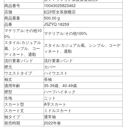
商品番号
10043025823462
店舗
紀詩哲女装旗艦店
商品重量
500.00 g
品番
JSZYQ 18259
マテリアル:その他10
マテリアル:その他100%
0%
スタイル:カジュアル
スタイル:カジュアル風、シンプル、コーデ
風、シンプル、コー
ィネート、通勤
ディネート、通勤
流行要素:バンド
流行要素:バンド
襟元
カバー
ウエストタイプ
ハイウエスト
袖丈
長袖
適用年齢
35-39歳、40-49歳
襟型
ハーフハイネック
生地
ニット
スカート型
A字スカート
スカート丈
ミドルスカート
袖タイプ
通常袖
発売時期
2022年春