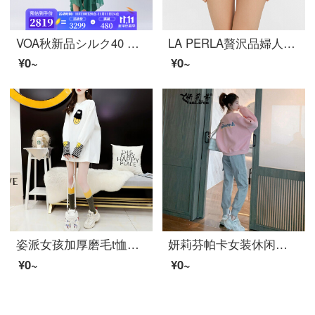
VOA秋新品シルク40 mm両面サテンVネック長袖ヒダ当て当て当てコンタクトレンズ側ワンピースAE 1079沁潤ヒスイ(Q 1)160/M
LA PERLA贅沢品婦人服女性パンツSECOND SKIN低腰高級高級高級三角ズボン秋冬S 250裸色3/L
¥0~
¥0~
姿派女孩加厚磨毛t恤底衫女长袖百搭2021年新着商品秋冬季洋気だるい风デザイン感内搭特普斯笑容加厚磨毛小码【推荐30-50斤】
妍莉芬帕卡女装休闲时尚运动塞特女春秋2022春季新着商品女装韩版显瘦洋气ピンク工装裤服两套潮ピンク托普斯+灰色ズボンS
¥0~
¥0~