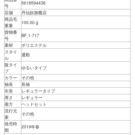
5618594438
号
店舗
丹仙奴旗艦店
商品毛
100.00 g
重量
貨物番
BF 1-717
号
素材
ポリエステル
スタイ
通勤
ル
版タイ
ゆるいタイプ
プ
カラー
その他
袖長
長袖
衣長
レギュラータイプ
厚さ
レギュラー
着方
ヘッドセット
流行元
その他
素
発売時
2019年春
期