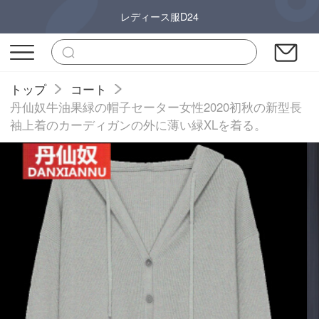
レディース服D24
トップ
コート
丹仙奴牛油果緑の帽子セーター女性2020初秋の新型長
袖上着のカーディガンの外に薄い緑XLを着る。