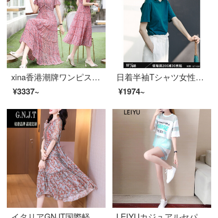
xina香港潮牌ワンピス夏2021年新商品軽熟今年流行したシフォンが痩せています。ロングスカーの花がたくさん咲いています。
日着半袖Tシャツ女性オリジナルデザイン服夏新着商品ファッション半袖女史Tシャツゆったり胸机小众トッピングTシャツ江湖ブルーS
¥3337~
¥1974~
イタリアGNJT国際軽贅沢ブランドシルクピート婦人服夏2021年新上品気質顕痩せ桑糸砕花法式長款スカウト写真色S
LEIYUカジュアルセパレート女性ファッションモデル2021夏新商品潮流网纱透かし半袖丸首Tシャツースポーツウェア2点セット空色シリーズL