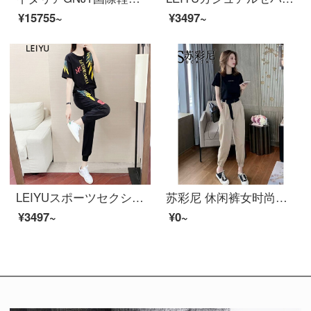
¥15755~
¥3497~
LEIYUスポーツセクシャープリント修身カージュ2点セットブラックM
苏彩尼 休闲裤女时尚セット2022年夏新品韩版气质宽松トップス时尚显瘦工装裤小个子洋气减龄两件套セット裤子 黑衣+卡其裤子 S
¥3497~
¥0~