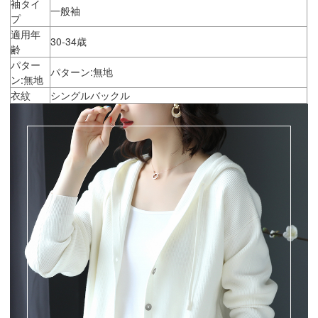
袖タイ
一般袖
プ
適用年
30-34歳
齢
パター
パターン:無地
ン:無地
衣紋
シングルバックル