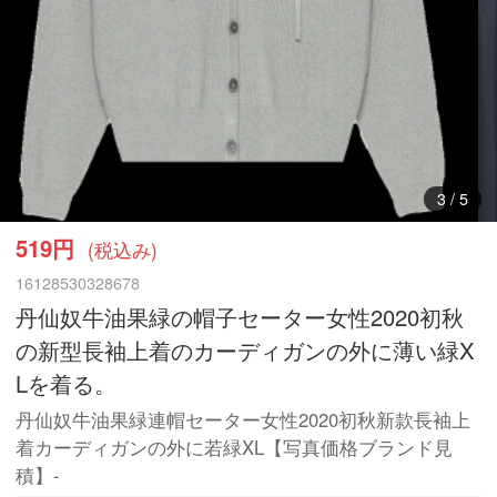
4
/
5
519円
(税込み)
16128530328678
丹仙奴牛油果緑の帽子セーター女性2020初秋
の新型長袖上着のカーディガンの外に薄い緑X
Lを着る。
丹仙奴牛油果緑連帽セーター女性2020初秋新款長袖上
着カーディガンの外に若緑XL【写真価格ブランド見
積】-