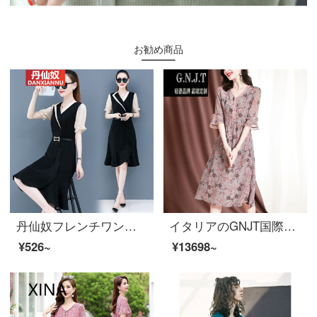
お勧め商品
丹仙奴フレンチワンピース女性2020新春夏韓国版はウエストが細く見える魚尾スカートのセレブ気質黒スカートのシャンパン色【ワンピース】S
イタリアのGNJT国際軽贅沢ブランド「シルクピート」の女装夏2021年新着商品上品で優しい雰囲気の小花さんシルク夏ローリングスカーピンクM
¥526~
¥13698~