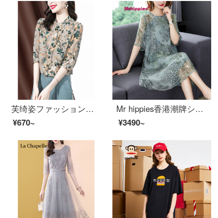
芙绮姿ファッション気质が优雅な女性のシャツ女性は2021年夏に新商品を着て年齢の下がるワイシャツの妇人服がゆったりしています。
Mr hippies香港潮牌シフォンワンピス2021新商品の夏の雰囲気がゆったりしている韓国版の大きいサイズの婦人服を着ています。
¥670~
¥3490~