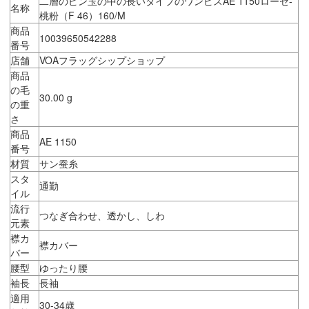
二層のピン玉の中の長いタイプのワンピスAE 1150ローゼ-
名称
桃粉（F 46）160/M
商品
10039650542288
番号
店舗
VOAフラッグシップショップ
商品
の毛
30.00 g
の重
さ
商品
AE 1150
番号
材質
サン蚕糸
スタ
通勤
イル
流行
つなぎ合わせ、透かし、しわ
元素
襟カ
襟カバー
バー
腰型
ゆったり腰
袖長
長袖
適用
30-34歳