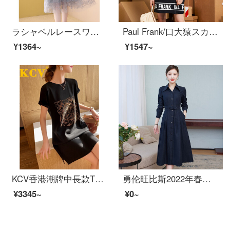
ラシャベルレースワンピス2021年夏ファッション気质が优雅でシンプルで、プリントが见える痩せっぷりカーバーお腹の中に长いスカウトA字スカート女装网纱钉珠灰色（サイズはM.L.XL.XXX.2 XL.3 XL）注文书き込みサイズや相谈会社です。
Paul Frank/口大猿スカト夏服ワンピス女装超仙系ゆったりプリントPFDS 202907 W黒L
¥1364~
¥1547~
KCV香港潮牌中長款Tシャツースカート2021夏新商品半袖丸首修身用ドリルワンピス女性のスリムなファッションが流行しています。
勇伦旺比斯2022年春秋新着商品上品気质ママ减齢カジュアル长袖シャツスカート女装中长款女史スカルト紺色L(提案105斤-115斤)
¥3345~
¥0~