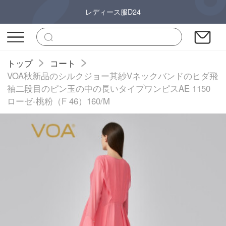
レディース服D24
トップ
コート
VOA秋新品のシルクジョー其紗Vネックバンドのヒダ飛
袖二段目のピン玉の中の長いタイプワンピスAE 1150
ローゼ-桃粉（F 46）160/M