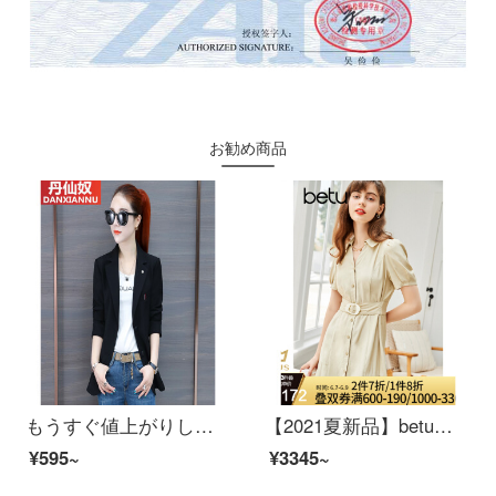
お勧め商品
もうすぐ値上がりします。】ウエストの小さいスーツの上着女性2020新型ファッションの上着小柄な職業イギリス風の女装ブローチスーツ黒【裏地があります。品質保証】2 XL
【2021夏新品】betu百図女装気質通勤ワンピス小Vネックウエストプリーツ2105 T 41カーキ色M
¥595~
¥3345~