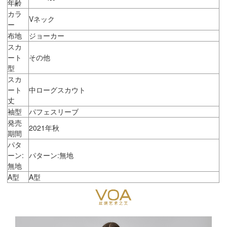
年齢
カラ
Vネック
ー
布地
ジョーカー
スカ
ート
その他
型
スカ
ート
中ローグスカウト
丈
袖型
パフェスリーブ
発売
2021年秋
期間
パタ
ーン:
パターン:無地
無地
A型
A型