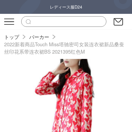
レディース服D24
トップ
パーカー
2022新着商品Touch Miss塔驰密司女装连衣裙新品桑蚕
丝印花系带连衣裙BS 2021395红色M