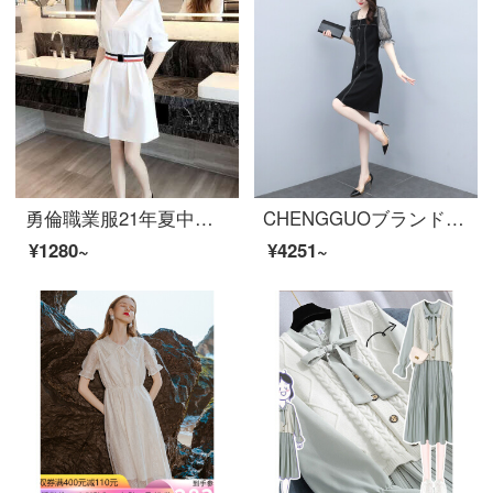
勇倫職業服21年夏中長款新商品韓版白ファッションV襟シャツ半袖スカット夏気質收腰顕痩せa字大サイズワンピス女性セート白【七分袖】M 105-120斤
CHENGGUOブランドファッション淑女風糸網綴りワンピス女性2021夏新着商品韓国版気質小柄でスリムな泡袖黒スカート黒M
¥1280~
¥4251~