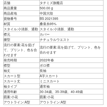
店舗
タチミズ旗艦店
商品重量
500.00 g
商品産地
中国大陸
貨物番号
BS 2021395
材質
桑蚕糸95%
スタイル:小清新、通勤
スタイル:小清新、通勤
襟元
カバー
腰型
ナチュラルウエスト
流行の要素:花を提げ
流行の要素:花を提げて、プリント、色を
て、プリント、色を合
合わせます
わせます
発売時期
2022年春
襟型
ポロ襟
袖丈
長袖
スカート型
A字スカート
スカート丈
ミニスカート
袖タイプ
通常袖
適用年齢
30-34歳、35-39歳、40-49歳
図案:小花
図案:小花
アウトライン:A型
アウトライン:A型