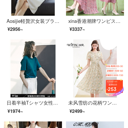
Aosijie軽贅沢女装ブランド綿麻紗ワンピス女性半袖2021年夏新着商品大コード減齢ファッションの中でローングカート気質がたっぷりで痩せやすいローリングカートベージュL
xina香港潮牌ワンピス夏2021年新商品軽熟今年流行したシフォンが痩せています。ロングスカーの花がたくさん咲いています。
¥2956~
¥3337~
日着半袖Tシャツ女性オリジナルデザイン服夏新着商品ファッション半袖女史Tシャツゆったり胸机小众トッピングTシャツ江湖ブルーS
未风雪纺の花柄ワンピス女性の夏服2021年夏新着商品修身気质の中の长款半袖スカーの黄色XL
¥1974~
¥2499~