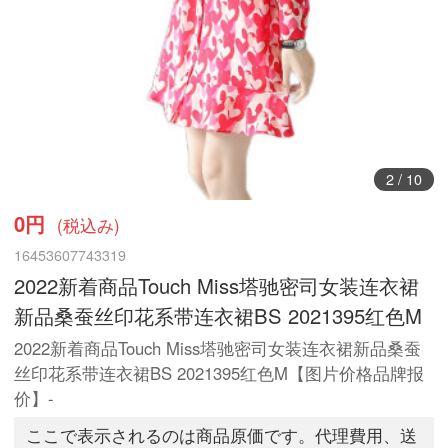
3
/
10
0円
(税込み)
16453607743319
2022新着商品Touch Miss塔驰密司女装连衣裙
新品桑蚕丝印花系带连衣裙BS 2021395红色M
2022新着商品Touch Miss塔驰密司女装连衣裙新品桑蚕
丝印花系带连衣裙BS 2021395红色M【图片价格品牌报
价】-
ここで表示されるのは商品原価です。代理費用、送