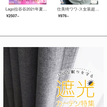
Lago拉谷谷2021年夏新商品子供襟半袖レーススカウト甘いワンピス女子フランスKALL 333 G 98\x 0 aベージュ(T 2)165/L/40
仕美绮ワワ-ス女装超仙森系ファッションセンス女秋服21年秋冬新着商品韩国版甘甘さフレンチ初恋2点セットセイントスカート洋気减齢スカース+ニットベストS
¥2507~
¥976~