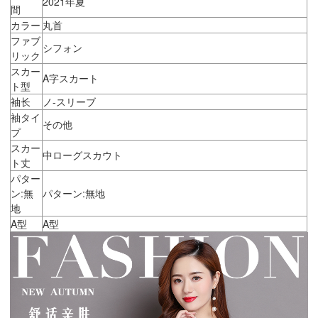
2021年夏
間
カラー
丸首
ファブ
シフォン
リック
スカー
A字スカート
ト型
袖长
ノ-スリーブ
袖タイ
その他
プ
スカー
中ローグスカウト
ト丈
パター
ン:無
パターン:無地
地
A型
A型