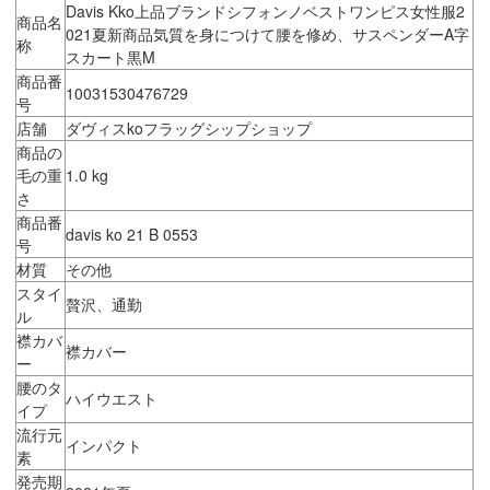
Davis Kko上品ブランドシフォンノベストワンピス女性服2
商品名
021夏新商品気質を身につけて腰を修め、サスペンダーA字
称
スカート黒M
商品番
10031530476729
号
店舗
ダヴィスkoフラッグシップショップ
商品の
毛の重
1.0 kg
さ
商品番
davis ko 21 B 0553
号
材質
その他
スタイ
贅沢、通勤
ル
襟カバ
襟カバー
ー
腰のタ
ハイウエスト
イプ
流行元
インパクト
素
発売期