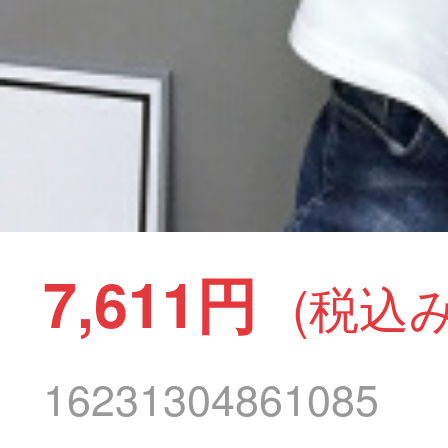
7,611円
(税込み
16231304861085