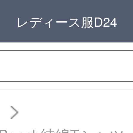
レディース服D24
ト