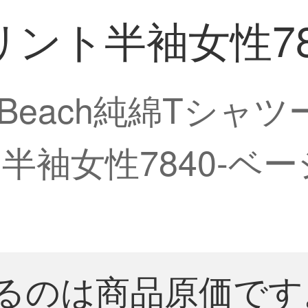
ント半袖女性78
唯納/Beach純綿Tシ
半袖女性7840-ベ
るのは商品原価です