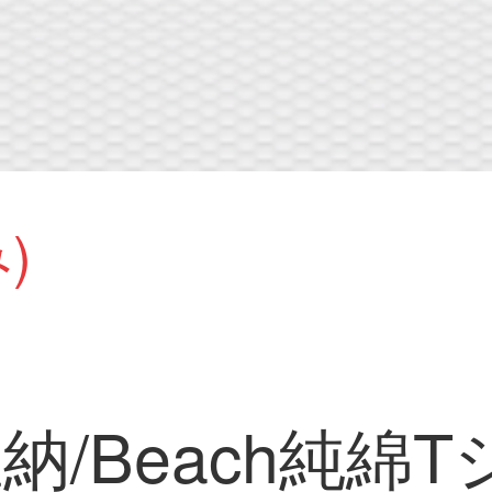
)
哈唯納/Beach純