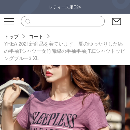
レディース服D24
トップ
コート
YREA 2021新商品を着ています。夏のゆったりした綿
の半袖Tシャツー女竹節綿の半袖半袖打底シャツトッピ
ングブルー3 XL