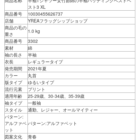
商品名称
半袖Tシャツー女竹節綿の半袖パッティングベストベ
スト3 XL
商品番号
10030455626737
店舗
YREAフラッグシップショップ
商品の毛の
1.0 kg
重さ
商品番号
3302
素材
綿
袖の長さ
半袖
衣長
レギュラータイプ
発売期間
2021年夏
カラー
丸首
版タイプ
ゆるいタイプ
流行元素
プリント
適用年齢
25-29歳、30-34歳、35-39歳
袖タイプ
一般袖
スタイル
通勤、レジャー、オールマイティー
パターン:
アルファベ
パターン:アルファベット
ット
図案文化
青春