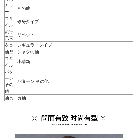
カラ
その他
ー
スタ
修身タイプ
イル
流行
リベット
元素
衣長
レギュラータイプ
袖型
シャツの袖
スタ
小清新
イル
パタ
ーン:
パターン:その他
その
他
袖長
長袖