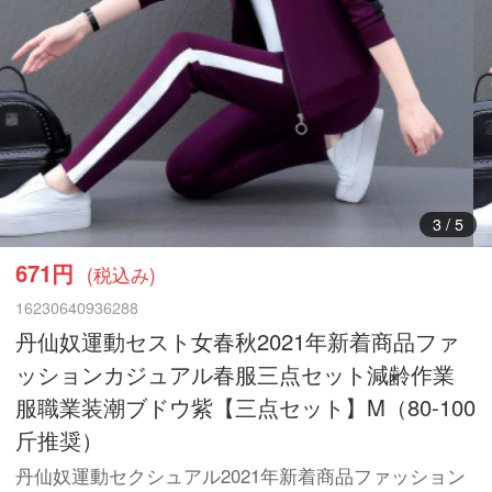
4
/
5
671円
(税込み)
16230640936288
丹仙奴運動セスト女春秋2021年新着商品ファ
ッションカジュアル春服三点セット減齢作業
服職業装潮ブドウ紫【三点セット】M（80-100
斤推奨）
丹仙奴運動セクシュアル2021年新着商品ファッション