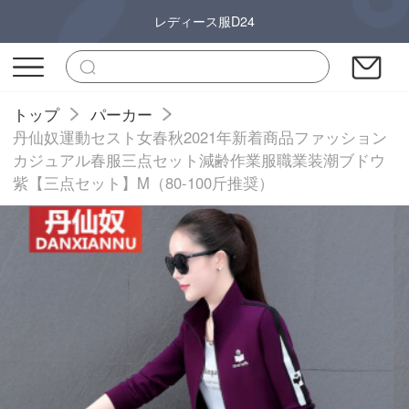
レディース服D24
トップ
パーカー
丹仙奴運動セスト女春秋2021年新着商品ファッション
カジュアル春服三点セット減齢作業服職業装潮ブドウ
紫【三点セット】M（80-100斤推奨）