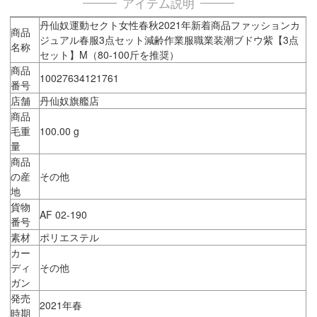
アイテム説明
丹仙奴運動セクト女性春秋2021年新着商品ファッションカ
商品
ジュアル春服3点セット減齢作業服職業装潮ブドウ紫【3点
名称
セット】M（80-100斤を推奨）
商品
10027634121761
番号
店舗
丹仙奴旗艦店
商品
毛重
100.00 g
量
商品
の産
その他
地
貨物
AF 02-190
番号
素材
ポリエステル
カー
ディ
その他
ガン
発売
2021年春
時期