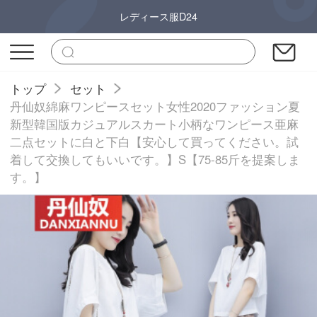
レディース服D24
トップ
セット
丹仙奴綿麻ワンピースセット女性2020ファッション夏
新型韓国版カジュアルスカート小柄なワンピース亜麻
二点セットに白と下白【安心して買ってください。試
着して交換してもいいです。】S【75-85斤を提案しま
す。】