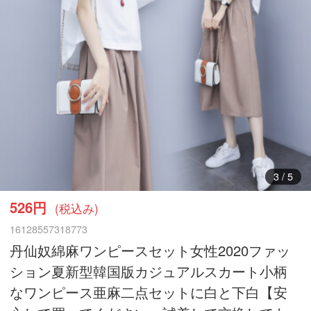
4
/
5
526円
(税込み)
16128557318773
丹仙奴綿麻ワンピースセット女性2020ファッ
ション夏新型韓国版カジュアルスカート小柄
なワンピース亜麻二点セットに白と下白【安