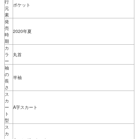
行
ポケット
元
素
発
売
2020年夏
時
期
カ
ラ
丸首
ー
袖
の
半袖
長
さ
ス
カ
ー
A字スカート
ト
型
ス
カ