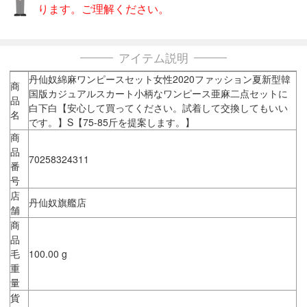
ります。ご理解ください。
アイテム説明
丹仙奴綿麻ワンピースセット女性2020ファッション夏新型韓
商
国版カジュアルスカート小柄なワンピース亜麻二点セットに
品
白下白【安心して買ってください。試着して交換してもいい
名
です。】S【75-85斤を提案します。】
商
品
70258324311
番
号
店
丹仙奴旗艦店
舗
商
品
毛
100.00 g
重
量
貨