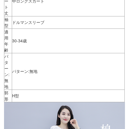
ー
中ロングスカート
ト
丈
袖
ドルマンスリーブ
型
適
用
30-34歳
年
齢
パ
タ
ー
パターン:無地
ン:
無
地
郭
H型
形