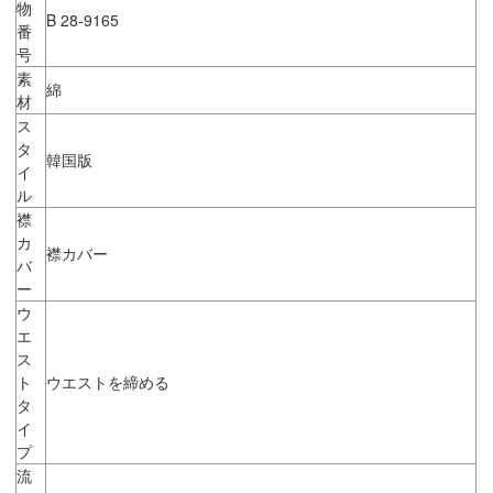
物
B 28-9165
番
号
素
綿
材
ス
タ
韓国版
イ
ル
襟
カ
襟カバー
バ
ー
ウ
エ
ス
ト
ウエストを締める
タ
イ
プ
流