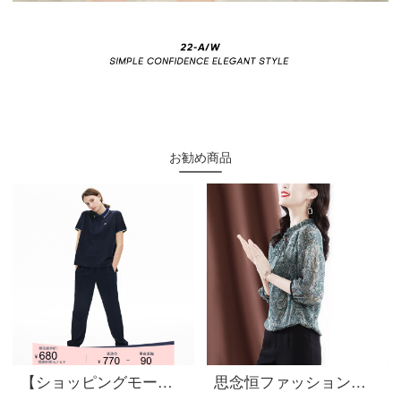
お勧め商品
【ショッピングモール同種】LACOTEフランスクロコダイル女装ファッションゆったりカラー襟半袖ポロシャツ女性PF 6565 RBG/ディープブルーXS
思念恒ファッション気質花のシャツ女装2021年夏新しく商品が優雅でゆったりしています。薄いシャツにぴったりです。