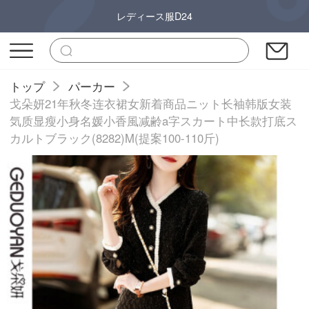
レディース服D24
トップ
パーカー
戈朵妍21年秋冬连衣裙女新着商品ニット长袖韩版女装
気质显瘦小身名媛小香風减齢a字スカート中长款打底ス
カルトブラック(8282)M(提案100-110斤)