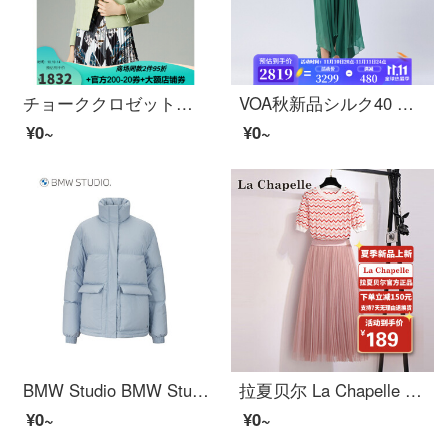
チョーククロゼットの両面には、ウールのショートコーストがあります。2021秋冬に新商品のスーツを着て、牛アボカドグリーンを襟にします。905 W 331牛油果緑165/40/L
VOA秋新品シルク40 mm両面サテンVネック長袖ヒダ当て当て当てコンタクトレンズ側ワンピースAE 1079沁潤ヒスイ(Q 1)160/M
¥0~
¥0~
BMW Studio BMW Studio 2021年秋冬新品婦人服ダウンジャケットWM 9 W 009 NWN 040 LIGHT SLATE 0
拉夏贝尔 La Chapelle 半袖ワンピース女2022年夏时尚休闲百搭仙女裙修身显瘦长网纱スカート女两件セット 图片色 M
¥0~
¥0~