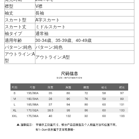
襟型
V襟
袖丈
長袖
スカート型
A字スカート
スカート丈
ミドルスカート
袖タイプ
通常袖
適用年齢
30-34歳、35-39歳、40-49歳
パターン:純色
パターン:純色
アウトライン:A
アウトライン:A型
型