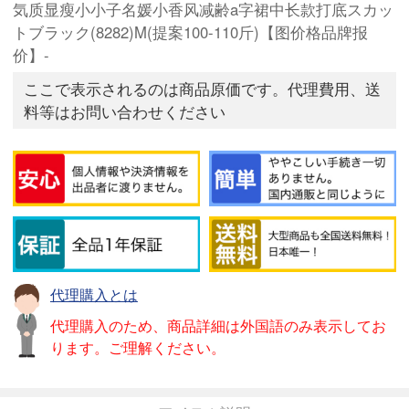
気质显瘦小小子名媛小香风减齢a字裙中长款打底スカッ
トブラック(8282)M(提案100-110斤)【图价格品牌报
价】-
ここで表示されるのは商品原価です。代理費用、送
料等はお問い合わせください
代理購入とは
代理購入のため、商品詳細は外国語のみ表示してお
ります。ご理解ください。