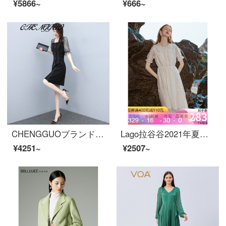
¥5866~
¥666~
CHENGGUOブランドファッション淑女風糸網綴りワンピス女性2021夏新着商品韓国版気質小柄でスリムな泡袖黒スカート黒M
Lago拉谷谷2021年夏新商品子供襟半袖レーススカウト甘いワンピス女子フランスKALL 333 G 98\x 0 aベージュ(T 2)165/L/40
¥4251~
¥2507~