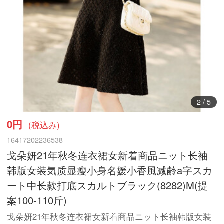
3
/
5
0円
(税込み)
16417202236538
戈朵妍21年秋冬连衣裙女新着商品ニット长袖
韩版女装気质显瘦小身名媛小香風减齢a字スカ
ート中长款打底スカルトブラック(8282)M(提
案100-110斤)
戈朵妍21年秋冬连衣裙女新着商品ニット长袖韩版女装