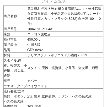
アイテム説明
戈朵妍21年秋冬连衣裙女新着商品ニット长袖韩版
女装気质显瘦小小子名媛小香风减齢a字スカート中
商品名称
长款打底スカットブラック(8282)M(推荐100-110
斤)
商品番号
10041812506431
店舗
ゴドヨン旗艦店
商品重量
450.00 g
商品産地
中国大陸
品番
GDY-8282
材質
ポリエステル（ポリエステル繊維）95%
スタイル:優
雅、軽贅沢、小
スタイル:優雅、軽贅沢、小香風、淑女風、通勤
香風、淑女風、
通勤
襟元
カバー
ウエストタイプ
ハイウエスト
流行要素:立体
装飾、ボタン、
流行要素:立体装飾、ボタン、ハスの葉の縁
ハスの葉の縁
発売時期
2021年冬