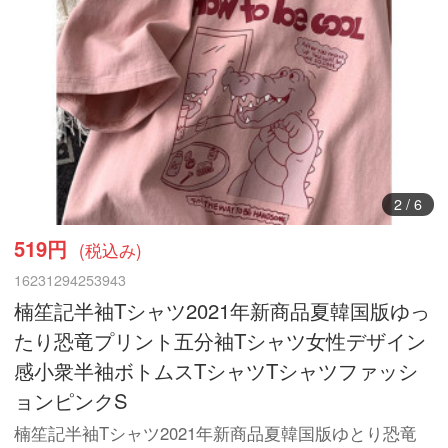
3
/
6
519円
(税込み)
16231294253943
楠笙記半袖Tシャツ2021年新商品夏韓国版ゆっ
たり恐竜プリント五分袖Tシャツ女性デザイン
感小衆半袖ボトムスTシャツTシャツファッシ
ョンピンクS
楠笙記半袖Tシャツ2021年新商品夏韓国版ゆとり恐竜