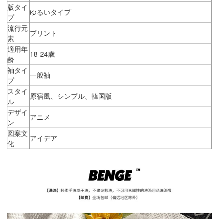
版タイ
ゆるいタイプ
プ
流行元
プリント
素
適用年
18-24歳
齢
袖タイ
一般袖
プ
スタイ
原宿風、シンプル、韓国版
ル
デザイ
アニメ
ン
図案文
アイデア
化