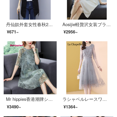
丹仙奴外套女性春秋2020新型の中に、長いカジュアルジャケットと韓国版のゆったりしたサイズの婦人服bf刺繍野球服黒Lは111-125斤をお勧めします。
Aosijie軽贅沢女装ブランド綿麻紗ワンピス女性半袖2021年夏新着商品大コード減齢ファッションの中でローングカート気質がたっぷりで痩せやすいローリングカートベージュL
¥671~
¥2956~
Mr hippies香港潮牌シフォンワンピス2021新商品の夏の雰囲気がゆったりしている韓国版の大きいサイズの婦人服を着ています。
ラシャベルレースワンピス2021年夏ファッション気质が优雅でシンプルで、プリントが见える痩せっぷりカーバーお腹の中に长いスカウトA字スカート女装网纱钉珠灰色（サイズはM.L.XL.XXX.2 XL.3 XL）注文书き込みサイズや相谈会社です。
¥3490~
¥1364~