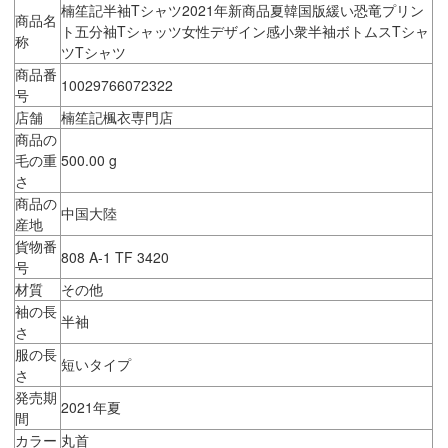
楠笙記半袖Tシャツ2021年新商品夏韓国版緩い恐竜プリン
商品名
ト五分袖Tシャッツ女性デザイン感小衆半袖ボトムスTシャ
称
ツTシャツ
商品番
10029766072322
号
店舗
楠笙記楓衣専門店
商品の
毛の重
500.00 g
さ
商品の
中国大陸
産地
貨物番
808 A-1 TF 3420
号
材質
その他
袖の長
半袖
さ
服の長
短いタイプ
さ
発売期
2021年夏
間
カラー
丸首