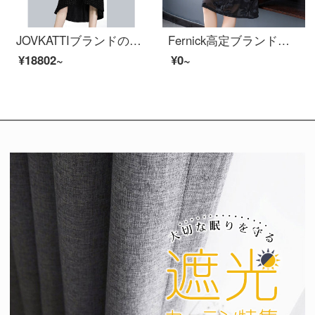
JOVKATTIブランドの女装黒不規則ベルモット2021秋冬新着商品設計感小众気質收腰顕やせバッグヒップローリングブラックM
Fernick高定ブランドの潮流を底にしたワンピスの新着荷商品2021年秋の服装とファッションがセットになっている女装カバーーのお腹が見えるスリムスカウト女性黒2 XL【140-160斤を提案します】
¥18802~
¥0~