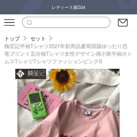
レディース服D24
トップ
セット
楠笙記半袖Tシャツ2021年新商品夏韓国版ゆったり恐
竜プリント五分袖Tシャツ女性デザイン感小衆半袖ボト
ムスTシャツTシャツファッションピンクS