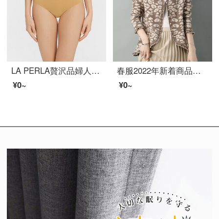
LA PERLA贅沢品婦人服女性パンツSECOND SKIN低腰高級高級高級三角ズボン秋冬S 250裸色3/L
春服2022年新着商品ニットカーディガンレディースコーデ短款女装洋气外挂春秋コートカレーラクダ色XL
¥0~
¥0~