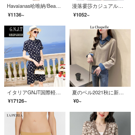
Havaianas哈唯納/Beach純綿Tシャツー半袖カーディガンプリント半袖女性7840-ベージュ
漫落霎莎カジュアルパンツ女性2021夏新商品韩国版修身大コード女装気质顕やせの2つのファッションアイテムセイント
¥1136~
¥1052~
イタリアGNJT国際軽高級ブランドのシルクピーズの若いモデル2021夏に新商品を生産しています。
夏のベル2021秋に新商品を着ています。韓国版偽のデニムシャツ2点をつなぎ合わせて、セパレータの女性秋冬ファッションニットのゆったりとしたセットの頭に100セットの女性トッピングカレー6228サイズです。
¥17126~
¥0~