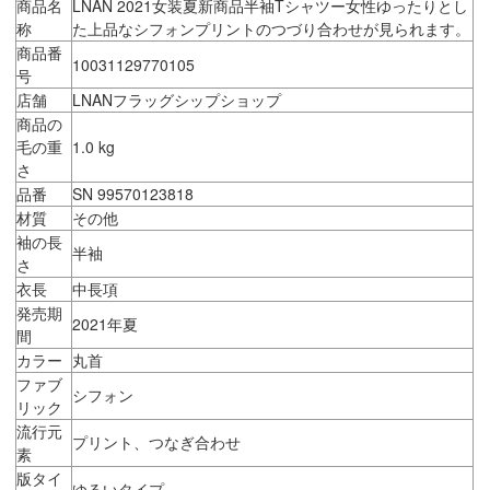
商品名
LNAN 2021女装夏新商品半袖Tシャツー女性ゆったりとし
称
た上品なシフォンプリントのつづり合わせが見られます。
商品番
10031129770105
号
店舗
LNANフラッグシップショップ
商品の
毛の重
1.0 kg
さ
品番
SN 99570123818
材質
その他
袖の長
半袖
さ
衣長
中長項
発売期
2021年夏
間
カラー
丸首
ファブ
シフォン
リック
流行元
プリント、つなぎ合わせ
素
版タイ
ゆるいタイプ