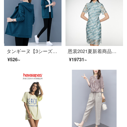
タンギーヌ【3シーズンは着られます】流行の短い上着の女性2020年春の女装の新型のカジュアル薄手のカーディガンの百着の女性のスポーツの外で上着の青い2 XLを掛けます。
恩裳2021夏新着商品ファッション新中国式レトロ調気質改良チャイナドレス半袖収腰ワンピスグリーン42/XL
¥526~
¥19731~