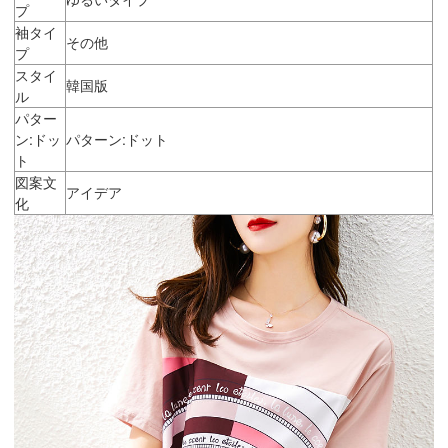
プ
袖タイ
その他
プ
スタイ
韓国版
ル
パター
ン:ドッ
パターン:ドット
ト
図案文
アイデア
化