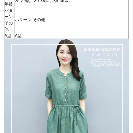
25-29歳、30-34歳、35-39歳
年齢
パタ
ーン:
パターン:その他
その
他
A型
A型