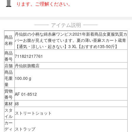
ります。ご理解ください。
アイテム説明
丹仙奴の小柄な綿糸麻ワンピス2021年新着商品女夏服気質カ
商品
バーお腹が見えて痩せています。夏の薄い亜麻スカート蔵青
名称
【通気・涼しい・起きない】3 XL【おすすめ135-50斤】
商品
711821217761
番号
店舗
丹仙奴旗艦店
商品
毛重
100.00 g
量
貨物
AF 01-8512
番号
素材
綿
スタ
ストリートショット
イル
カー
ディ
ストラップ