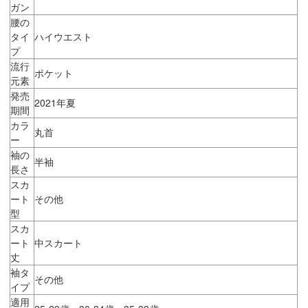
ガン
腰の
タイ
ハイウエスト
プ
流行
ポケット
元素
発売
2021年夏
期間
カラ
丸首
ー
袖の
半袖
長さ
スカ
ート
その他
型
スカ
ート
中スカート
丈
袖タ
その他
イプ
適用