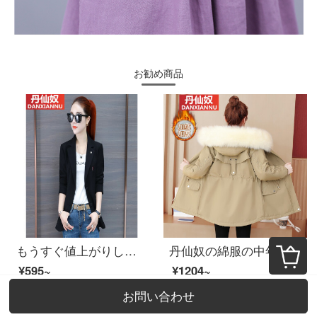
お勧め商品
もうすぐ値上がりします。】ウエストの小さいスーツの上着女性2020新型ファッションの上着小柄な職業イギリス風の女装ブローチスーツ黒【裏地があります。品質保証】2 XL
丹仙奴の綿服の中年婦人服の母2020冬の新型の韓国版の大きい毛の襟の派は女性の中で長い款のカナダの厚い小さい背の綿服のオーバーの潮を克服して色の2 XLを押さえます。
¥595~
¥1204~
お問い合わせ