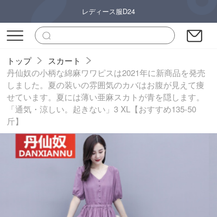
レディース服D24
トップ
スカート
丹仙奴の小柄な綿麻ワワピスは2021年に新商品を発売
しました。夏の装いの雰囲気のカバはお腹が見えて痩
せています。夏には薄い亜麻スカトが青を隠します。
「通気・涼しい。起きない」3 XL【おすすめ135-50
斤】