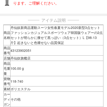
ります。ご理解ください。
アイテム説明
丹仙奴新商品運動スーツ女性春夏モデル2020新型3点セット
商品
ファッションカジュアルスポーツウェア韓国版ウェアーの2点
名称
セットが明らかに痩せて黒っぽい（3点セット）L【98-13
斤】起きないと色褪せない品質保証
商品
43123902051
番号
店舗
丹仙奴旗艦店
商品
毛重
100.00 g
量
貨物
118-740
番号
素材
ポリエステル
カー
ディ
その他
ガン