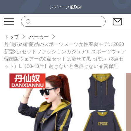
レディース服D24
トップ
パーカー
丹仙奴の新商品のスポーツスーツ女性春夏モデル2020
新型3点セットファッションカジュアルスポーツウェア
韓国版ウェアーの2点セットは痩せて黒っぽい（3点セ
ット）L【98-13斤】起きないと色褪せない品質保証