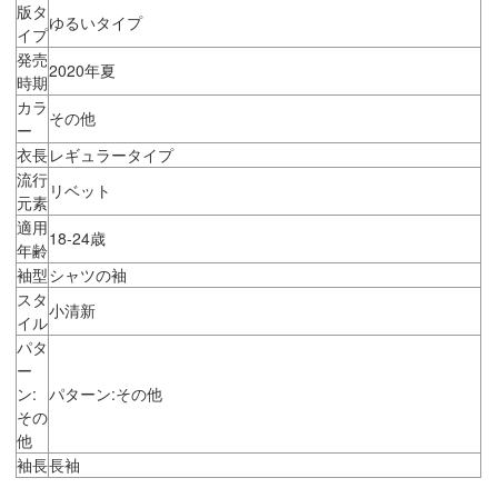
版タ
ゆるいタイプ
イプ
発売
2020年夏
時期
カラ
その他
ー
衣長
レギュラータイプ
流行
リベット
元素
適用
18-24歳
年齢
袖型
シャツの袖
スタ
小清新
イル
パタ
ー
ン:
パターン:その他
その
他
袖長
長袖