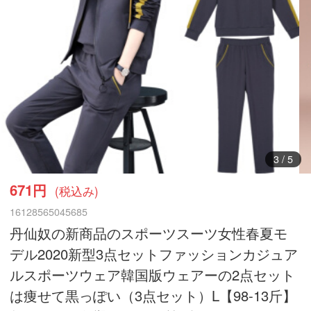
4
/
5
671円
(税込み)
16128565045685
丹仙奴の新商品のスポーツスーツ女性春夏モ
デル2020新型3点セットファッションカジュア
ルスポーツウェア韓国版ウェアーの2点セット
は痩せて黒っぽい（3点セット）L【98-13斤】