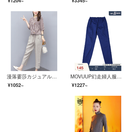
¥1204~
¥3345~
漫落霎莎カジュアルパンツ女性2021夏新商品韩国版修身大コード女装気质顕やせの2つのファッションアイテムセイント
MOVUUP幻走婦人服秋簡潔百合布弾弾きカジュアルパンツ1732112湖水藍170/72 A/L
¥1052~
¥1227~