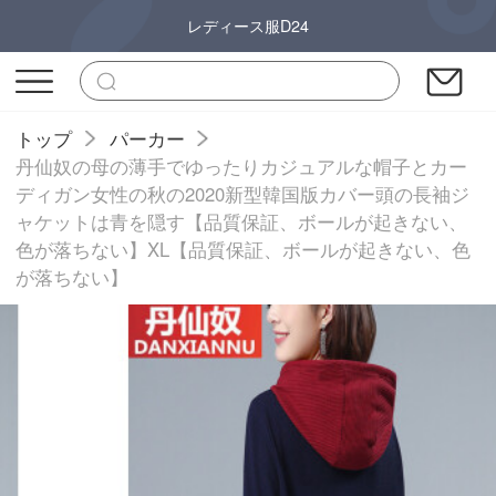
レディース服D24
トップ
パーカー
丹仙奴の母の薄手でゆったりカジュアルな帽子とカー
ディガン女性の秋の2020新型韓国版カバー頭の長袖ジ
ャケットは青を隠す【品質保証、ボールが起きない、
色が落ちない】XL【品質保証、ボールが起きない、色
が落ちない】