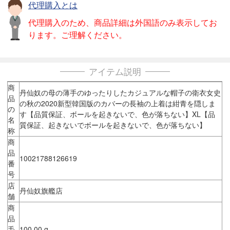
代理購入とは
代理購入のため、商品詳細は外国語のみ表示してお
ります。ご理解ください。
アイテム説明
商
丹仙奴の母の薄手のゆったりしたカジュアルな帽子の衛衣女史
品
の秋の2020新型韓国版のカバーの長袖の上着は紺青を隠しま
の
す【品質保証、ボールを起きないで、色が落ちない】XL【品
名
質保証、起きないでボールを起きないで、色が落ちない】
称
商
品
10021788126619
番
号
店
丹仙奴旗艦店
舗
商
品
毛
100.00 g