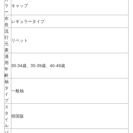
ラ
キャップ
ー
衣
レギュラータイプ
長
流
行
リベット
元
素
適
用
30-34歳、35-39歳、40-49歳
年
齢
袖
タ
一般袖
イ
プ
ス
タ
韓国版
イ
ル
パ