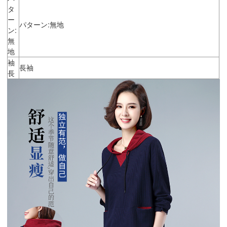
タ
ー
パターン:無地
ン:
無
地
袖
長袖
長