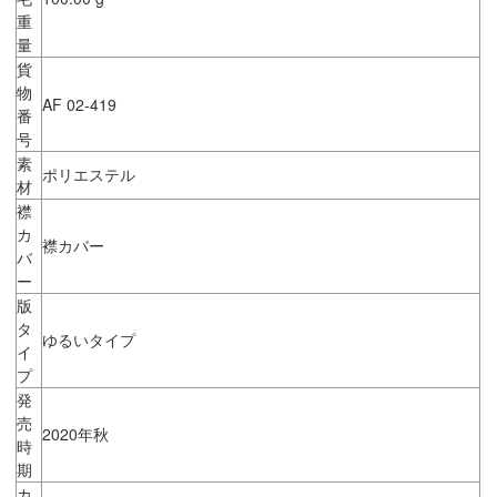
重
量
貨
物
AF 02-419
番
号
素
ポリエステル
材
襟
カ
襟カバー
バ
ー
版
タ
ゆるいタイプ
イ
プ
発
売
2020年秋
時
期
カ