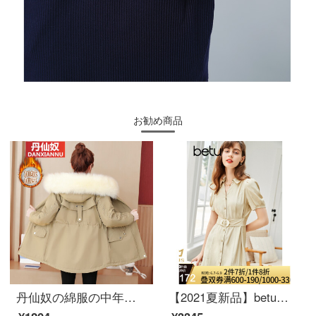
お勧め商品
丹仙奴の綿服の中年婦人服の母2020冬の新型の韓国版の大きい毛の襟の派は女性の中で長い款のカナダの厚い小さい背の綿服のオーバーの潮を克服して色の2 XLを押さえます。
【2021夏新品】betu百図女装気質通勤ワンピス小Vネックウエストプリーツ2105 T 41カーキ色M