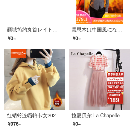
颜域简约丸首レイト长袖ワンピス女性冬服2021年新着商品がやせている気质の中に长いスカウトグリーン【前売り30日出荷】L/40
雲思木は中国風になりたいです。2021冬には新商品をベースにしたカーディガン気質の修身ニットTシャツ女68759灰色L。
¥0~
¥0~
红蜻蛉连帽帕卡女2021年新着商品秋冬季可以加绒加长袖t恤打底衫时尚百搭显瘦女女女女装休闲运动特别裙77214#黄色加绒L
拉夏贝尔 La Chapelle 半袖ワンピース女2022年夏时尚休闲百搭仙女裙修身显瘦长网纱スカート女两件セット 图片色 M
¥976~
¥0~