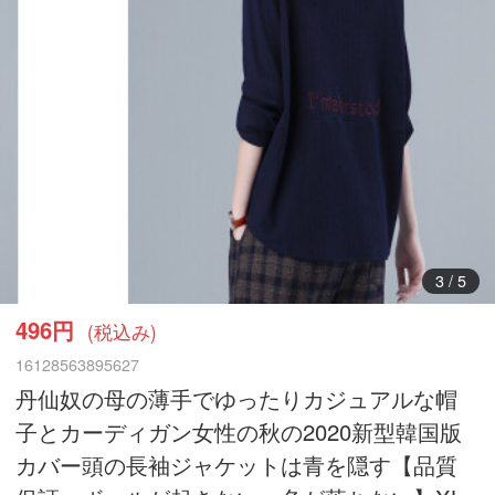
4
/
5
496円
(税込み)
16128563895627
丹仙奴の母の薄手でゆったりカジュアルな帽
子とカーディガン女性の秋の2020新型韓国版
カバー頭の長袖ジャケットは青を隠す【品質