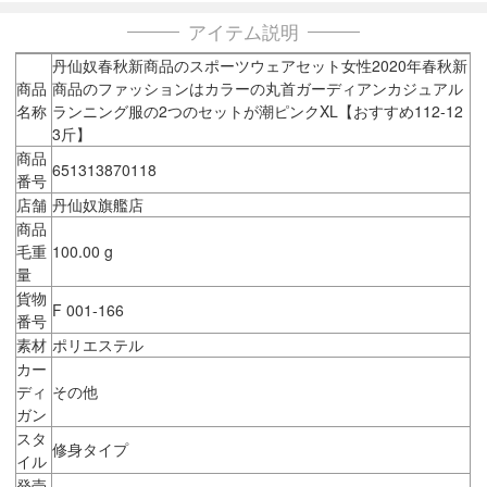
アイテム説明
丹仙奴春秋新商品のスポーツウェアセット女性2020年春秋新
商品
商品のファッションはカラーの丸首ガーディアンカジュアル
名称
ランニング服の2つのセットが潮ピンクXL【おすすめ112-12
3斤】
商品
651313870118
番号
店舗
丹仙奴旗艦店
商品
毛重
100.00 g
量
貨物
F 001-166
番号
素材
ポリエステル
カー
ディ
その他
ガン
スタ
修身タイプ
イル
発売