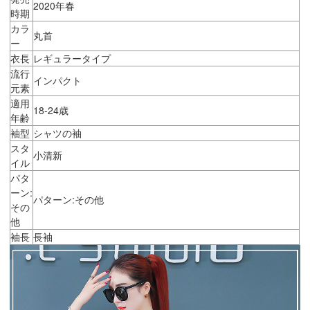
2020年春
時期
カラ
丸首
ー
衣長
レギュラータイプ
流行
インパクト
元素
適用
18-24歳
年齢
袖型
シャツの袖
スタ
小清新
イル
パタ
ーン:
パターン:その他
その
他
袖長
長袖