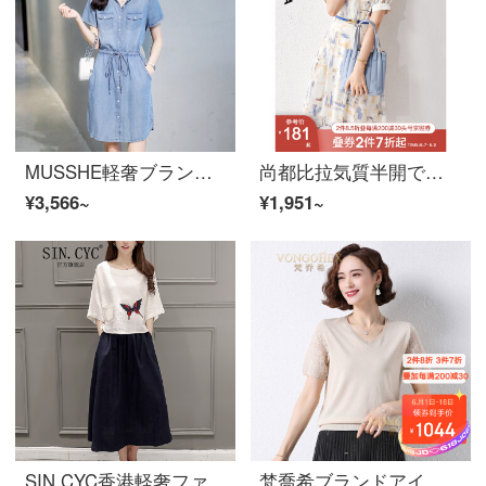
MUSSHE軽奢ブランド女装ワンピス女性夏服薄いデニム天糸綿2021年新着商品韓国版ゆったりカジュアルファッションスカト収腰写真色M
尚都比拉気質半開で抽象水彩プリントの薄い金をゆったりと収めます。ワンピス女子夏スカートの白地柄M
¥3,566~
¥1,951~
SIN.CYC香港軽奢ファッションブランドの婦人服コットンワォン気質文芸レイト調オリジナルファッション刺繍2021夏新着商品リンネルカートチベットグリーンM
梵喬希ブランドアイスシルク半袖Tシャツ女性ゆったり2021年夏新商品肥満MM顕痩身カットソーの雰囲気がたっぷりです。