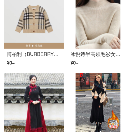
博柏利（BURBERRY） 女童 格纹提花羊毛混纺开衫80565331
冰悦诗半高领毛衫女一线成衣修身针织打底衫紧身套头内搭セーター 原绒米 均码建议85-135斤
¥0~
¥0~