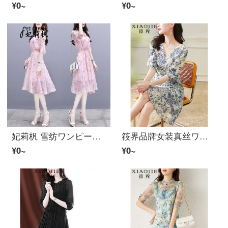
¥0~
¥0~
妃莉杋 雪纺ワンピース女装2022年新着商品夏韩版时尚气质显瘦收腰半袖仙女スカート夏天小个子法式修身小碎花ロングスカート 粉色 M
筱界品牌女装真丝ワンピース女2022新着商品夏洋气减龄碎花小众设计感桑蚕丝修身スカート 黄色 S
¥0~
¥0~