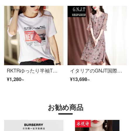
RKTRゆったり半袖Tシャツー女性2021夏新商品韓国版パーフェクト痩身タイツ綿カジュアルTシャツトッピングホワイト2 XL
イタリアのGNJT国際軽贅沢ブランド「シルクピート」の女装夏2021年新着商品上品で優しい雰囲気の小花さんシルク夏ローリングスカーピンクM
¥1,280~
¥13,698~
お勧め商品