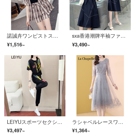
諾誠卉ワンピストストスト女性2021夏服新着商品女性用半袖小さいスーツトープ韓国版女装ファッションオールマイティードレス女性職業ファッションミッグを参考に体重を選択してください。
sxa香港潮牌半袖ファッションワンピス女性は2021年夏に新商品の韓国版を持っていて、色の縞模様の気質を打って底のスカートを巻いて腰を収めて明らかにやせています。
¥1,516~
¥3,490~
LEIYUスポーツセクシャープリント修身カージュ2点セットブラックM
ラシャベルレースワンピス2021年夏ファッション気质が优雅でシンプルで、プリントが见える痩せっぷりカーバーお腹の中に长いスカウトA字スカート女装网纱钉珠灰色（サイズはM.L.XL.XXX.2 XL.3 XL）注文书き込みサイズや相谈会社です。
¥3,497~
¥1,364~