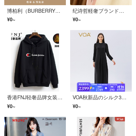
博柏利（BURBERRY） 女童 格纹提花羊毛混纺开衫80565331
纪诗哲軽奢ブランドニットワンピス女2022年春季款女装スカルト秋冬长袖中款気质内搭配时尚收腰显瘦酒红L
¥0~
¥0~
香港FNJ轻奢品牌女装连帽帕卡女2021新着商品秋冬加绒加厚时尚字母印花宽松显瘦套头托普斯韩版百搭科特潮黒色-加绒XXXL(175斤-1995斤)
VOA秋新品のシルク30 mm重さポンド黒半襟の後、砂を引いて洗って古い長金ワンピスAE 1120北角の夜の景色（B 08）160/Mを作ります。
¥0~
¥0~