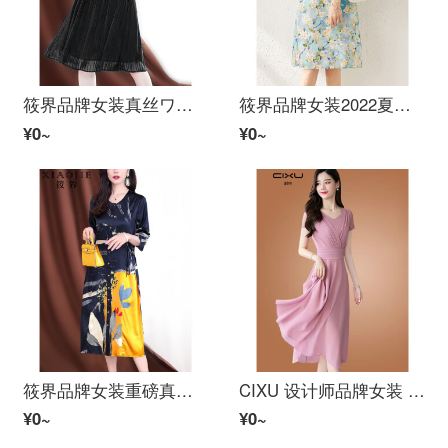
筱界品牌女装真丝ワンピース中长款2022夏新着商品时尚半袖系带木耳领桑蚕丝スカート 黑色 2XL
筱界品牌女装2022夏新着商品真丝桑蚕丝旗袍ワンピース蓝色印花小个子时尚年轻款 蓝色 M
¥0~
¥0~
筱界品牌女装重磅真丝ワンピース女2022年夏新着商品洋气设计感小众桑蚕丝韩系衬衫裙 藏青色 M
CIXU 设计师品牌女装 ワンピース女2022夏新着商品流行女装气质显瘦レトロ調高腰雪纺修身洋气スカート 粉 色 L/码【建议105-115斤穿】【运费险】
¥0~
¥0~