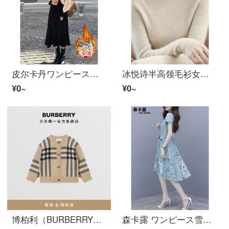
皮尔卡丹ワンピース女22年针织加厚秋冬新着商品打底外穿韩版百搭セーター半身裙女装洋气减龄セット女显瘦中ロングスカート子女冬季 加厚针织セット M （建议100-110斤）
冰悦诗半高领毛衫女一线成衣修身针织打底衫紧身套头内搭セーター 原绒米 均码建议85-135斤
¥0~
¥0~
博柏利（BURBERRY） 女童 格纹提花羊毛混纺开衫80565331
森卡露 ワンピース雪纺气质收腰显瘦波点高腰半袖女装スカート 图片色2816 L