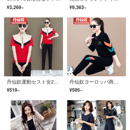
¥3,269~
¥9,363~
丹仙奴運動セスト女2021夏新着商品ゆったりカースコットンスタンドカラー半袖大サイズカージュアロエ洋気二点セット大紅M【80-99斤、快適ファブリック/ファッションスタイルを提案する】
丹仙奴ヨーロッパ商品のパンケーキセイスト女性は2021年に新商品ファッションの丸首を持っています。ゆったりした韓国版レジャースポーツ服2点セットの黒いM【80斤-100斤を提案します。】ボールが起きません。色が落ちません。
¥519~
¥595~