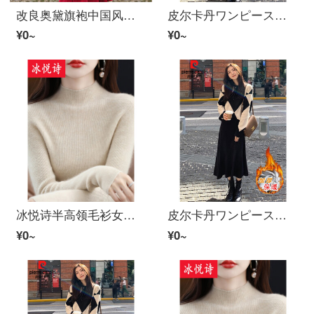
改良奥黛旗袍中国风秋冬加厚保暖时尚レトロ調修身民族风ワンピース R807 XXL
皮尔卡丹ワンピース女22年针织加厚秋冬新着商品打底外穿韩版百搭セーター半身裙女装洋气减龄セット女显瘦中ロングスカート子女冬季 加厚针织セット M （建议100-110斤）
¥0~
¥0~
冰悦诗半高领毛衫女一线成衣修身针织打底衫紧身套头内搭セーター 原绒米 均码建议85-135斤
皮尔卡丹ワンピース女22年针织加厚秋冬新着商品打底外穿韩版百搭セーター半身裙女装洋气减龄セット女显瘦中ロングスカート子女冬季 加厚针织セット M （建议100-110斤）
¥0~
¥0~